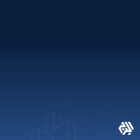
باقات العطلات
روابط سريعة
+971 2 621 2600
info@alburj.net
تابعنا على