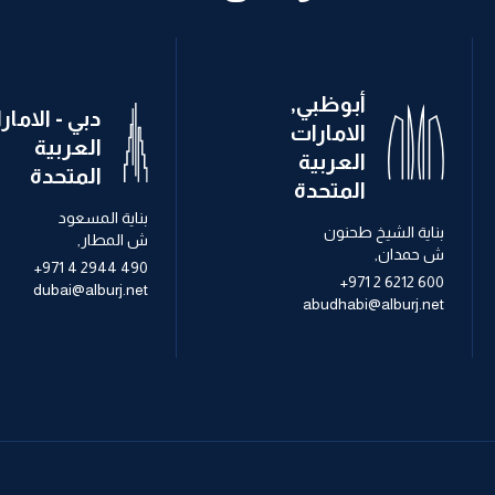
أبوظبي,
دبي - الامار
الامارات
العربية
العربية
المتحدة
المتحدة
بناية المسعود
بناية الشيخ طحنون
ش المطار,
ش حمدان,
+971 4 2944 490
+971 2 6212 600
dubai@alburj.net
abudhabi@alburj.net