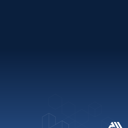
باقات العطلات
روابط سريعة
+971 2 621 2600
info@alburj.net
تابعنا على