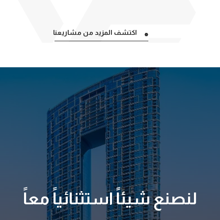
اكتشف المزيد من مشاريعنا
الفردان
برج روز
برج
لنصنع شيئاً استثنائياً معاً