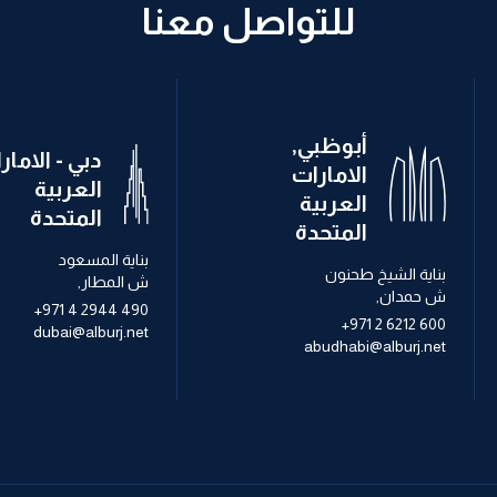
للتواصل معنا
أبوظبي,
دبي - الامار
الامارات
العربية
العربية
المتحدة
المتحدة
بناية المسعود
بناية الشيخ طحنون
ش المطار,
ش حمدان,
+971 4 2944 490
+971 2 6212 600
dubai@alburj.net
abudhabi@alburj.net