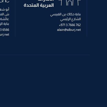
العربية المتحدة
أبو شغا
بناية حكاك بن القبيسي
ش الم
الشارع الرئيسي
عائشة 
بناية ا
+971 3 7666 762
63 6566
alain@alburj.net
rj.net
الإشراف على البناء
الهندسة ال