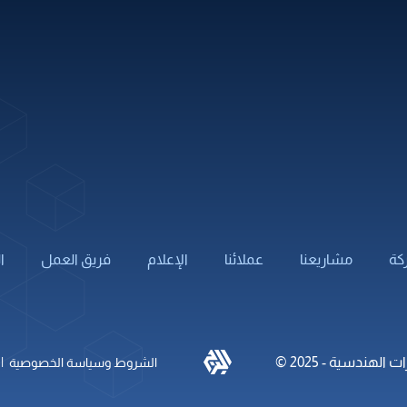
كهربائية
أنظمة التيار المنخفض
باكة
تقييم وتأهيل المباني
لامة
إدارة البناء
طرق
اجهات
كة
مشاريعنا
عملائنا
الإعلام
فريق العمل
ا
|
الهندسية - 2025 ©
الشروط وسياسة الخصوصية