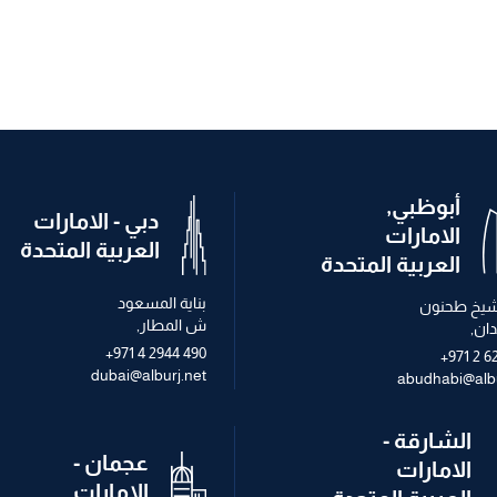
أبوظبي,
دبي - الامارات
الامارات
العربية المتحدة
العربية المتحدة
بناية المسعود
الشيخ طحنون
ش المطار,
ان,
+971 4 2944 490
+971 2 6
dubai@alburj.net
abudhabi@albu
الشارقة -
عجمان -
الامارات
الامارات