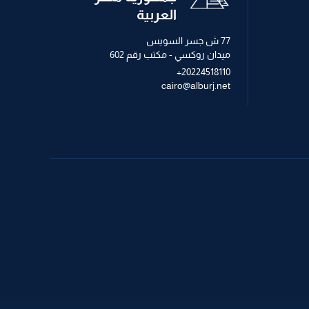
العربية
77 ش جسر السويس
ميدان روكسي - مكتب رقم 602
+20224518110
cairo@alburj.net
+971 2 621 2600