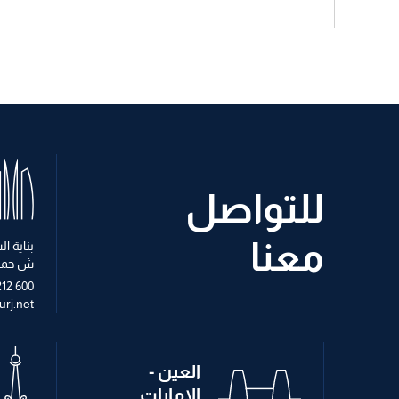
للتواصل
معنا
بناية 
ش حمد
212 600
rj.net
العين -
الامارات