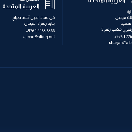
العربية المتحدة
العربية المتحدة
رة,
لك فيصل
ش عماد الدين أحمد صباح
سعيد
بناية رقم 8, عجمان
لزهيري مكتب رقم 5
+976 1 2263 6566
ajman@alburj.net
+976 1 22
sharjah@albu
ميكانيكية
التصميم الداخلي