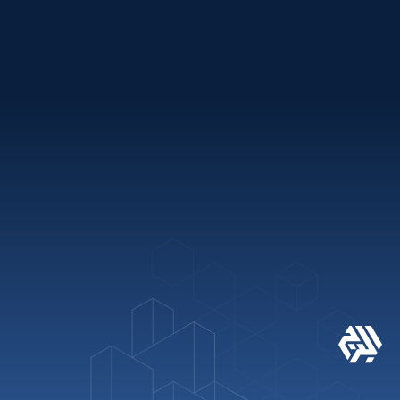
باقات العطلات
روابط سريعة
+971 2 621 2600
info@alburj.net
تابعنا على