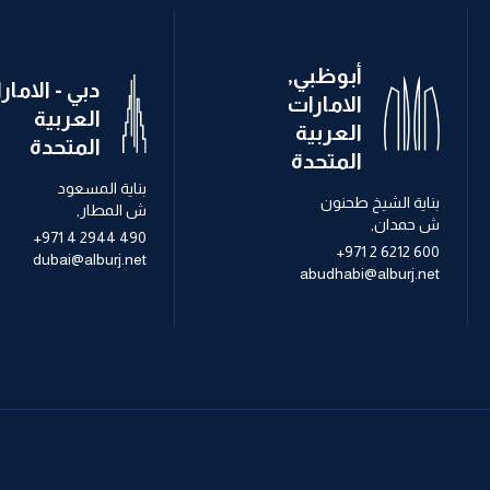
أبوظبي,
دبي - الامار
الامارات
العربية
العربية
المتحدة
المتحدة
بناية المسعود
بناية الشيخ طحنون
ش المطار,
ش حمدان,
+971 4 2944 490
+971 2 6212 600
dubai@alburj.net
abudhabi@alburj.net