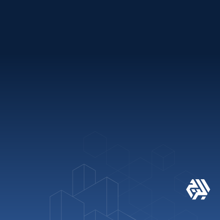
باقات العطلات
روابط سريعة
+971 2 621 2600
info@alburj.net
تابعنا على