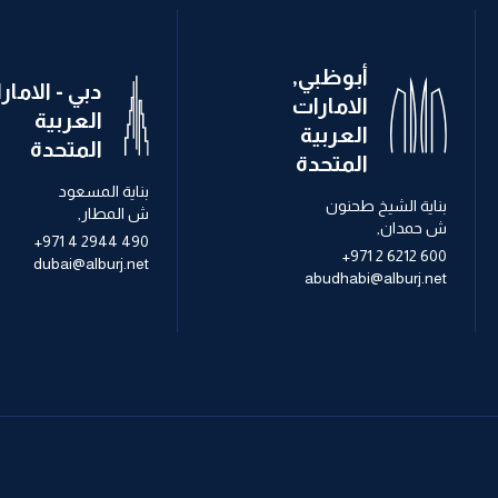
أبوظبي,
دبي - الامار
الامارات
العربية
العربية
المتحدة
المتحدة
بناية المسعود
بناية الشيخ طحنون
ش المطار,
ش حمدان,
+971 4 2944 490
+971 2 6212 600
dubai@alburj.net
abudhabi@alburj.net