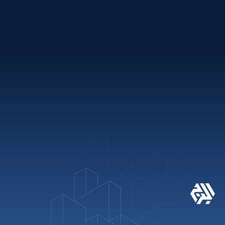
باقات العطلات
روابط سريعة
+971 2 621 2600
info@alburj.net
تابعنا على