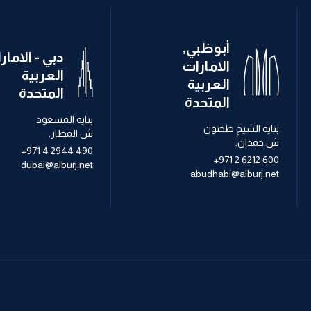
أبوظبي,
دبي - الامار
الامارات
العربية
العربية
المتحدة
المتحدة
بناية المسعود
بناية الشيخ طحنون
ش المطار,
ش حمدان,
+971 4 2944 490
+971 2 6212 600
dubai@alburj.net
abudhabi@alburj.net