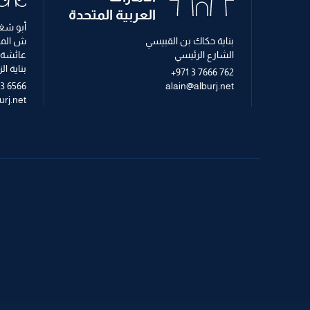
العربية المتحدة
أبو شغا
بناية حكاك بن القبيسي
ش الم
الشارع الرئيسي
عائشة 
بناية ا
+971 3 7666 762
63 6566
alain@alburj.net
rj.net
الإشراف على البناء
الهندسة ال