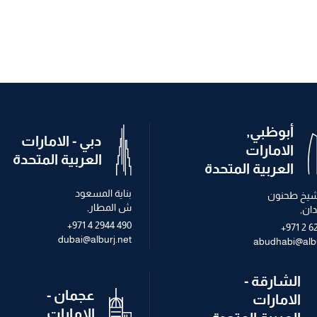
أبوظبي,
دبي - الامارات
الامارات
العربية المتحدة
العربية المتحدة
بناية المسعود
الشيخ طحنون
ش المطار,
ان,
+971 4 2944 490
+971 2 6
dubai@alburj.net
abudhabi@albu
الشارقة -
عجمان -
الامارات
الامارات