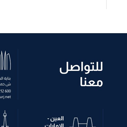
للتواصل
معنا
بناية 
ش حمد
212 600
rj.net
العين -
الامارات