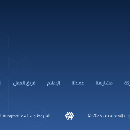
كهربائية
أنظمة التيار المنخفض
باكة
تقييم وتأهيل المباني
لامة
إدارة البناء
طرق
اجهات
كة
مشاريعنا
عملائنا
الإعلام
فريق العمل
ا
|
الهندسية - 2025 ©
الشروط وسياسة الخصوصية