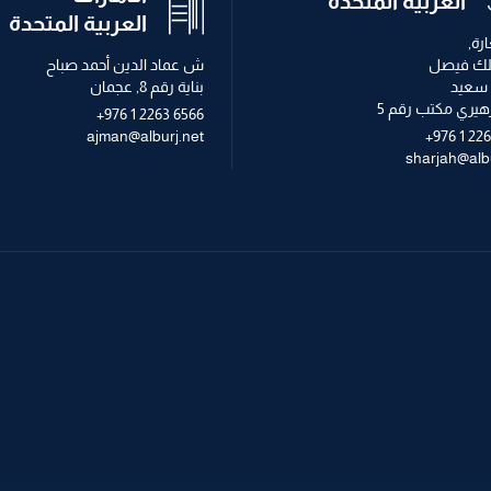
العربية المتحدة
العربية المتحدة
رة,
لك فيصل
ش عماد الدين أحمد صباح
سعيد
بناية رقم 8, عجمان
لزهيري مكتب رقم 5
+976 1 2263 6566
ajman@alburj.net
+976 1 22
sharjah@albu
ميكانيكية
التصميم الداخلي