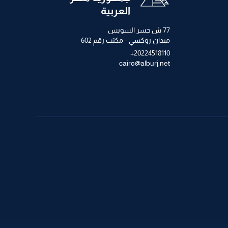
العربية
77 ش جسر السويس
ميدان روكسي - مكتب رقم 602
+20224518110
cairo@alburj.net
+971 2 621 2600